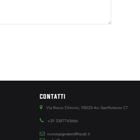
CONTATTI
Via Rocco Chinnici, 95025 Aci Sant'Antonio CT
+39 3387745666
nunziopignataro@tiscali.it