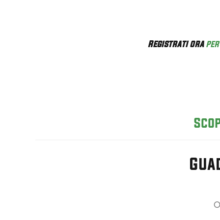
Registrati ora
per 
Scop
Guad
O