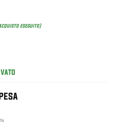
acquisto eseguito)
rvato
spesa
ta