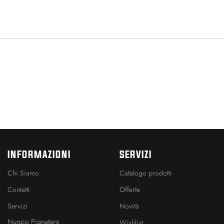
INFORMAZIONI
SERVIZI
Chi Siamo
Catalogo prodotti
Contatti
Offerte
Servizi
Novità
Nunzio Pignataro
Wishlist