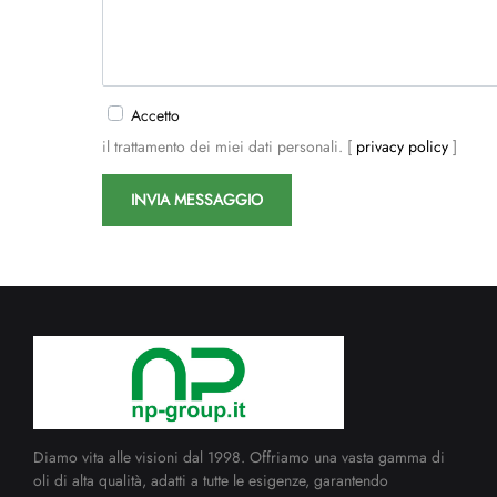
Accetto
il trattamento dei miei dati personali. [
privacy policy
]
Diamo vita alle visioni dal 1998. Offriamo una vasta gamma di
oli di alta qualità, adatti a tutte le esigenze, garantendo