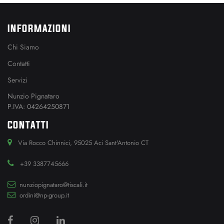
INFORMAZIONI
Chi Siamo
Contatti
Servizi
Nunzio Pignataro
P.IVA: 04264250871
CONTATTI
Via Rocco Chinnici, 95025 Aci Sant'Antonio CT
+39 3387745666
nunziopignataro@tiscali.it
ordini@np-group.it