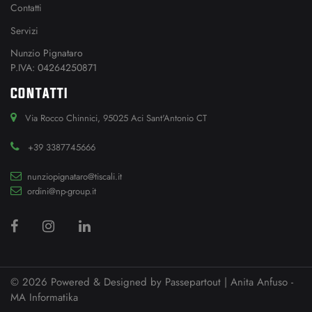
Contatti
Servizi
Nunzio Pignataro
P.IVA: 04264250871
CONTATTI
Via Rocco Chinnici, 95025 Aci Sant'Antonio CT
+39 3387745666
nunziopignataro@tiscali.it
ordini@np-group.it
© 2026 Powered & Designed by
Passepartout
| Anita Anfuso -
MA Informatika