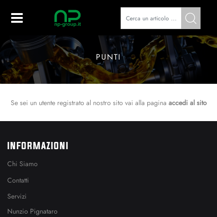
Open
PUNTI
Se sei un utente registrato al nostro sito vai alla pagina
accedi al sito
INFORMAZIONI
Chi Siamo
Contatti
Servizi
Nunzio Pignataro