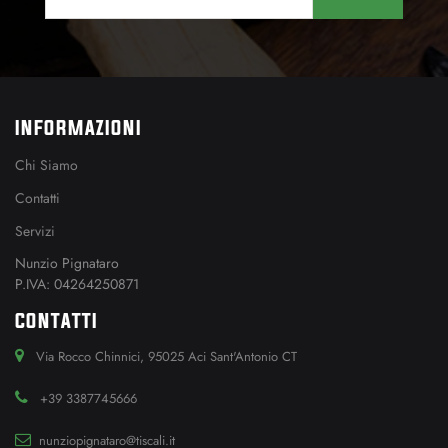
INFORMAZIONI
Chi Siamo
Contatti
Servizi
Nunzio Pignataro
P.IVA: 04264250871
CONTATTI
Via Rocco Chinnici, 95025 Aci Sant'Antonio CT
+39 3387745666
nunziopignataro@tiscali.it