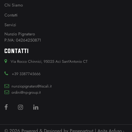
Chi Siamo
Contatti
Servizi
Nunzio Pignataro
P.IVA: 04264250871
CONTATTI
Via Rocco Chinnici, 95025 Aci Sant'Antonio CT
+39 3387745666
nunziopignataro@tiscali.it
ordini@np-group.it
© 2026 Powered & Designed by
Passepartout
| Anita Anfuso -