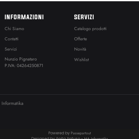
INFORMAZIONI
SERVIZI
Chi Siamo
Catalogo prodotti
Contatti
Offerte
Servizi
Novità
Nunzio Pignataro
Wishlist
P.IVA: 04264250871
Informatika
Powered by
Passepartout
Designed by Anita Anfuso -
MA Informatika