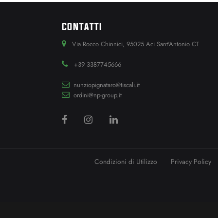
CONTATTI
Via Rocco Chinnici, 95025 Aci Sant'Antonio CT
+39 3387745666
nunziopignataro@tiscali.it
ordini@np-group.it
Condizioni di Utilizzo
Privacy Policy