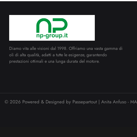
Diamo vita alle visioni dal 1998. Offriamo una vasta gamma di
oli di alta qualità, adatti a tutte le esigenze, garantendo
prestazioni ottimali e una lunga durata del motore.
© 2026 Powered & Designed by
Passepartout
| Anita Anfuso -
MA 