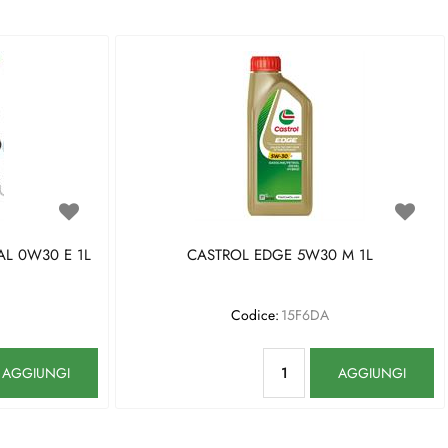
L 0W30 E 1L
CASTROL EDGE 5W30 M 1L
Codice:
15F6DA
antità
Quantità
AGGIUNGI
AGGIUNGI