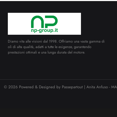
Diamo vita alle visioni dal 1998. Offriamo una vasta gamma di
oli di alta qualità, adatti a tutte le esigenze, garantendo
prestazioni ottimali e una lunga durata del motore.
© 2026 Powered & Designed by
Passepartout
| Anita Anfuso -
MA 