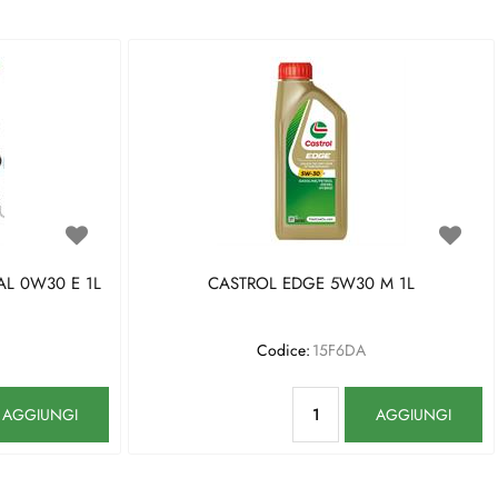
L 0W30 E 1L
CASTROL EDGE 5W30 M 1L
Codice:
15F6DA
antità
Quantità
AGGIUNGI
AGGIUNGI