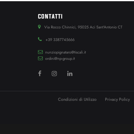
CONTATTI
Via Rocco Chinnici, 95025 Aci Sant'Antonio CT
+39 3387745666
nunziopignataro@tiscali.it
ordini@np-group.it
Condizioni di Utilizzo
Privacy Policy