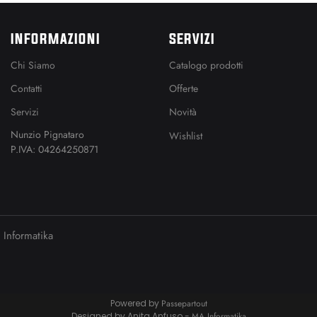
INFORMAZIONI
SERVIZI
Chi Siamo
Catalogo prodotti
Contatti
Offerte
Servizi
Novità
Nunzio Pignataro
Wishlist
P.IVA: 04264250871
Informatika
Powered by
Passepartout
Designed by Anita Anfuso -
MA Informatika