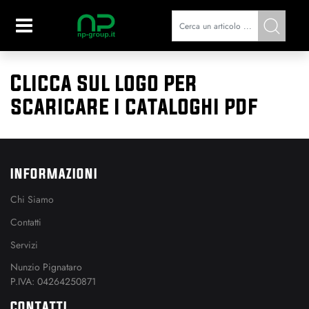
Open
Clicca sul logo per
scaricare i cataloghi pdf
INFORMAZIONI
Chi Siamo
Contatti
Servizi
Nunzio Pignataro
P.IVA: 04264250871
CONTATTI