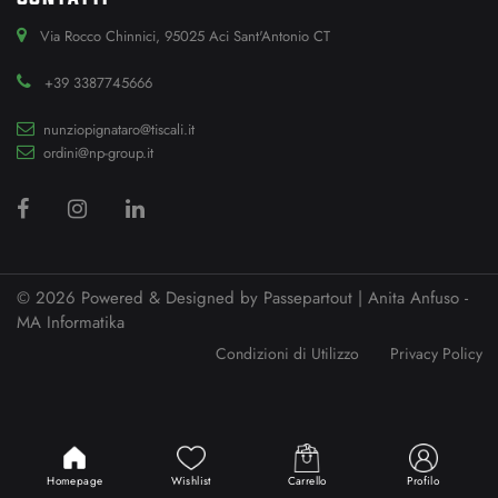
Via Rocco Chinnici, 95025 Aci Sant'Antonio CT
+39 3387745666
nunziopignataro@tiscali.it
ordini@np-group.it
© 2026 Powered & Designed by
Passepartout
| Anita Anfuso -
MA Informatika
Condizioni di Utilizzo
Privacy Policy
Powered by
Passepartout
Designed by Anita Anfuso -
MA Informatika
Homepage
Wishlist
Carrello
Profilo